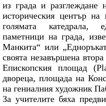
из града и разглеждане 
историческия център на 
голямата катедрала, 
паметници на града, изв
Манкита“ или „Едноръкат
своята незавършена втора 
Епископския площад (Pl
двореца, площада на Конс
на гениалния художник Па
За учителите бяха предв