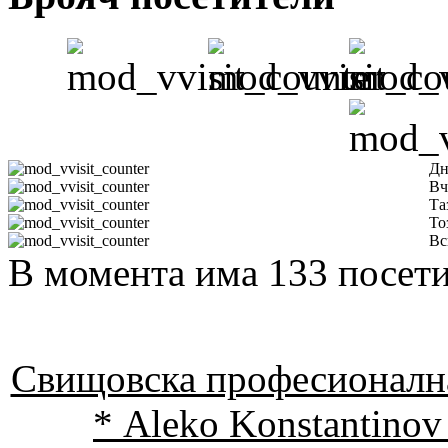
Дн
Вч
Та
То
Вс
В момента има 133 посети
Свищовска професионална
* Aleko Konstantinov 