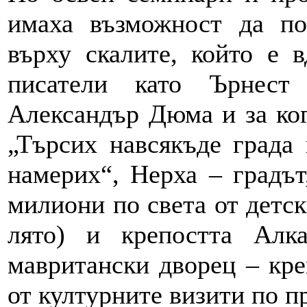
имаха възможност да по
върху скалите, който е 
писатели като Ърнест
Александър Дюма и за ког
„Търсих навсякъде града 
намерих“, Нерха – градът
милиони по света от детск
лято) и крепостта Алка
мавритански дворец – кре
от културните визити по п