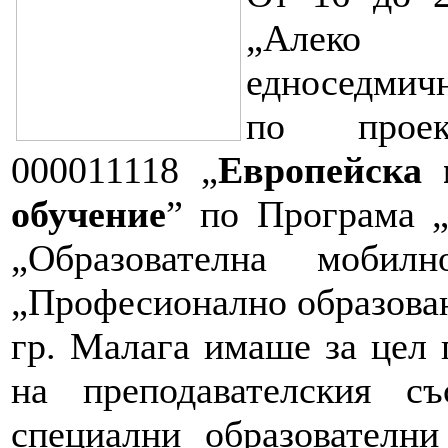
„Алеко К
едноседмич
по проек
000011118 „
Европейска 
обучение
” по Програма „
„Образователна мобил
„Професионално образован
гр. Малага имаше за цел 
на преподавателския с
специални образователни