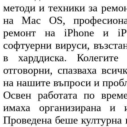
методи и техники за ремо
на Mac OS, професиона
ремонт на iPhone и iP
софтуерни вируси, възста
в харддиска. Колегите
отговорни, спазваха всич
на нашите въпроси и проб
Освен работата по врем
имаха организирана и и
Проведена беше културна 