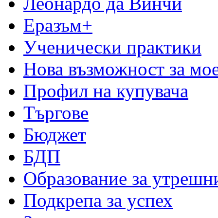
Леонардо да Винчи
Еразъм+
Ученически практики
Нова възможност за мо
Профил на купувача
Търгове
Бюджет
БДП
Образование за утрешн
Подкрепа за успех