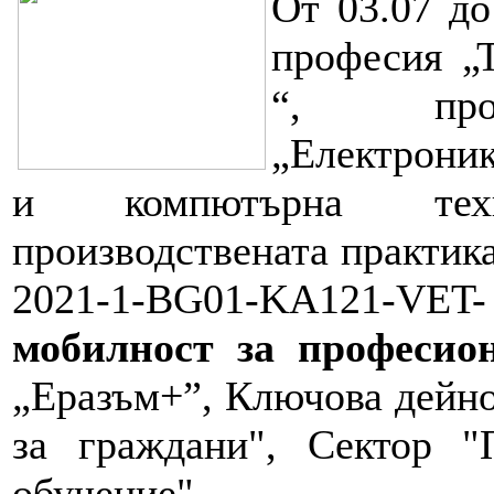
От 03.07 до
професия „
“, проф
„Електроник
и компютърна техн
производствената практик
2021-1-BG01-KA121-V
мобилност за професио
„Еразъм+”, Ключова дейно
за граждани", Сектор "
обучение".