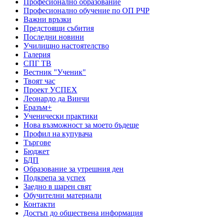
Професионално образование
Професионално обучение по ОП РЧР
Важни връзки
Предстоящи събития
Последни новини
Училищно настоятелство
Галерия
СПГ ТВ
Вестник "Ученик"
Твоят час
Проект УСПЕХ
Леонардо да Винчи
Еразъм+
Ученически практики
Нова възможност за моето бъдеще
Профил на купувача
Търгове
Бюджет
БДП
Образование за утрешния ден
Подкрепа за успех
Заедно в шарен свят
Обучителни материали
Контакти
Достъп до обществена информация