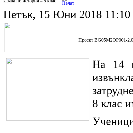
Изява по история – 8 клас
Петък, 15 Юни 2018 11:10
Проект BG05M2OP001-2.00
На 14 
извънк
затрудн
8 клас и
Учениц