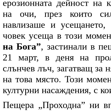
ерозионната дейност на к
на очи, през които си
навлизаше и усещането, 
човек усеща в този момен
на Бога”
, застинали в пе
21 март, в деня на про
слънчев лъч, загатващ за 
на това място. Този момен
културни насаждения, с ко
Пещера „Проходна” ни вп