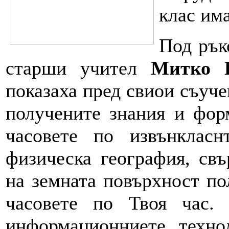
клас има
Под рък
старши учител
Митко 
показаха пред свиои съучен
получените знания и фор
часовете по извънклас
физическа география, свъ
на земната повърхност по
часовете по Твоя час. 
информационниете техно