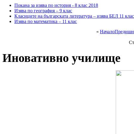
Покана за изява по история - 8 клас 2018
Изява по география – 9 клас
Класиците на българската литература – изява БЕЛ 11 клас
Изява по математика – 11 клас
«
Начало
Предишн
Ст
Иновативно училище