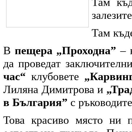
Там къд
залезит
Там къд
В
пещера „Проходна”
– 
да проведат заключителн
час“
клубовете
„Карвин
Лиляна Димитрова и
„Тра
в България”
с ръководите
Това красиво място ни п