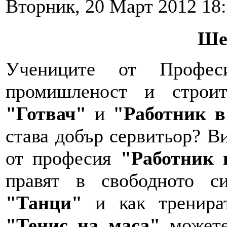
Вторник, 20 Март 2012 18
Ше
Учениците от Профес
промишленост и строи
"Готвач"
и
"Работник в
става добър сервитьор? В
от професия
"Работник 
правят в свободното с
"Танци"
и как тренират
"Тенис на маса"
можете