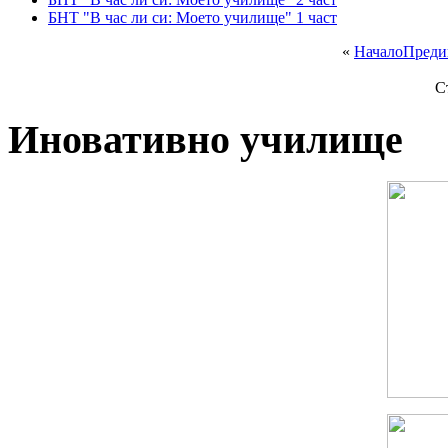
БНТ "В час ли си: Моето училище" 1 част
«
Начало
Преди
С
Иновативно училище