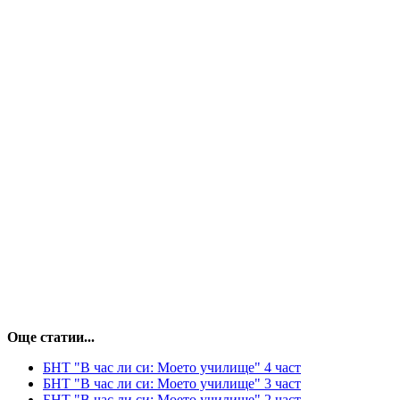
Още статии...
БНТ "В час ли си: Моето училище" 4 част
БНТ "В час ли си: Моето училище" 3 част
БНТ "В час ли си: Моето училище" 2 част