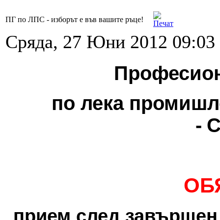
ПГ по ЛПС - изборът е във вашите ръце!
Сряда, 27 Юни 2012 09:03
Професион
по лека промишл
-
С
ОБ
прием след завърше