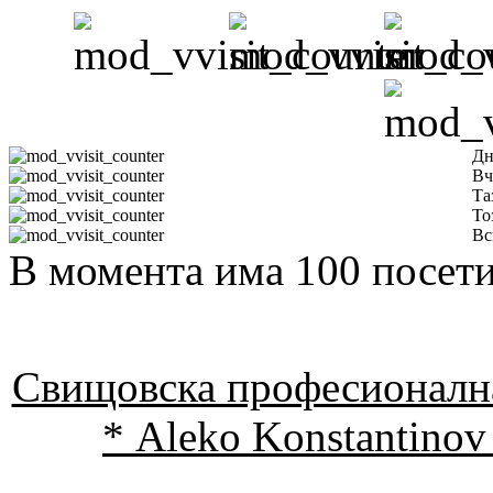
Дн
Вч
Та
То
Вс
В момента има 100 посети
Свищовска професионална
* Aleko Konstantinov 