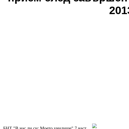
201
БНТ "В час ли си: Моето училище" 7 част