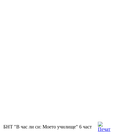
БНТ "В час ли си: Моето училище" 6 част