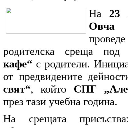
На
23 
Овча 
провед
родителска среща по
кафе“
с родители. Инициа
от предвидените дейнос
свят“
, който
СПГ „Але
през тази учебна година.
На срещата присъства