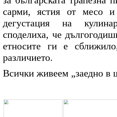
за българската трапезна п
сарми, ястия от месо и
дегустация на кулина
споделиха, че дългогодиш
етносите ги е сближило
различието.
Всички живеем „заедно в 