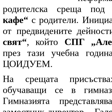
родителска среща по
кафе“
с родители. Инициа
от предвидените дейнос
свят“
, който
СПГ „Але
през тази учебна годин
ЦОИДУЕМ.
На срещата присъства
обучаващи се в гимназ
Гимназията представля
заместник-директор, Га