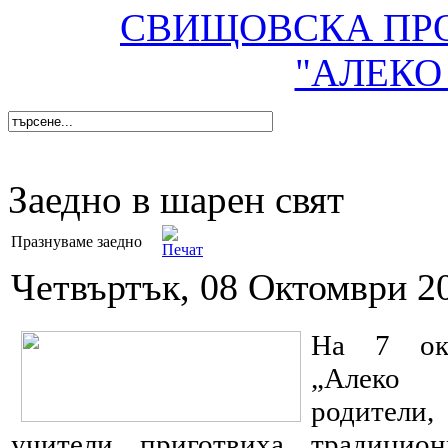
СВИЩОВСКА ПР
"АЛЕКО
Заедно в шарен свят
Празнуваме заедно
Четвъртък, 08 Октомври 2
На 7 ок
„Алеко 
родител
учители приготвиха традицио