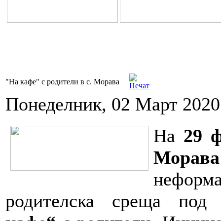
"На кафе" с родители в с. Морава
Понеделник, 02 Март 2020
На
2
9 
Морава
неформ
родителска среща по