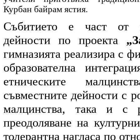
Курбан байрам ястия.
Събитието е част от п
дейности по проекта
„З
гимназията реализира с ф
образователна интеграц
етническите малцин
съвместните дейности с ро
малцинства, така и с 
преодоляване на културн
толерантна нагласа по отн