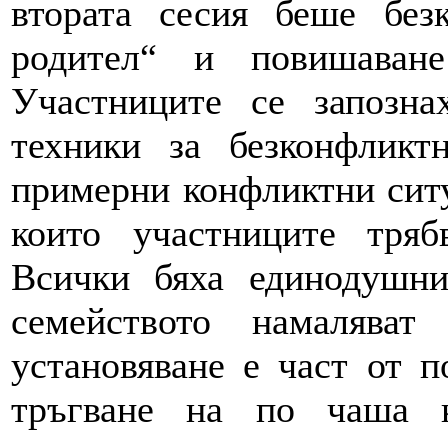
втората сесия беше без
родител“ и повишаван
Участниците се запозна
техники за безконфликт
примерни конфликтни ситу
които участниците тря
Всички бяха единодушни
семейството намалява
установяване е част от п
тръгване на по чаша 