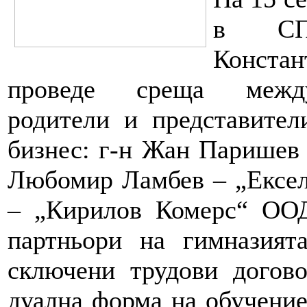
в СП
Конста
проведе среща межд
родители и представител
бизнес: г-н Жан Паришев
Любомир Ламбев – „Ексе
– „Кирилов Комерс“ ООД
партньори на гимназият
сключени трудови догов
дуална форма на обучение