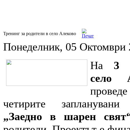
Тренинг за родители в село Алеково
Понеделник, 05 Октомври 
На
3 
село 
провед
четирите заплануван
„Заедно в шарен свят
родители. Проектът е фи