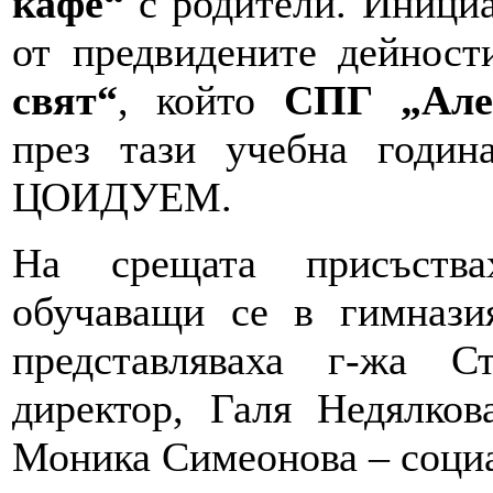
кафе“
с родители. Инициа
от предвидените дейнос
свят“
, който
СПГ „Але
през тази учебна годин
ЦОИДУЕМ.
На срещата присъства
обучаващи се в гимнази
представляваха г-жа С
директор, Галя Недялков
Моника Симеонова – социа